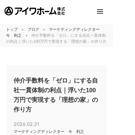
トップ
ブログ
マーケティングディレクター
>
>
アイワホームとは
今 利之
仲介手数料を「ゼロ」にする自社一貫体制
>
の利点｜浮いた100万円で実現する「理想の家」の作り方
アイワホームの家づくり
建売・分譲地情報
吹田の厳選
仲介手数料を「ゼロ」にする自
アイワホームの実例紹介
社一貫体制の利点｜浮いた100
万円で実現する「理想の家」の
アイワホームとお客様
作り方
会社のこと
2026.02.21
マーケティングディレクター 今 利之