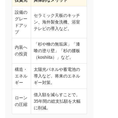
投資先
具体的なメリット
設備の
セラミック天板のキッチ
グレー
ン、海外製食洗機、浴室
ドアッ
テレビの導入など。
プ
「杉や檜の無垢床」「漆
内装へ
喰の塗り壁」「杉の腰板
の投資
（koshiita）」など。
構造・
太陽光パネルや蓄電池の
エネル
導入など、将来のエネル
ギー
ギー対策。
借入額を減らすことで、
ローン
35年間の総支払額を大幅
の圧縮
に削減。