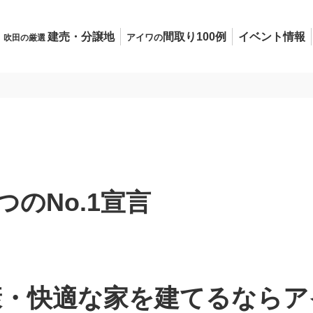
建売・分譲地
間取り100例
イベント情報
アイワの
吹田の厳選
のNo.1宣言
康・快適な家を
建てるならア