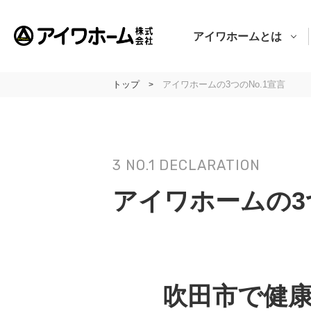
アイワホームとは
トップ
アイワホームの3つのNo.1宣言
>
アイワホームとは
アイワホームの家づくり
3 NO.1 DECLARATION
建売・分譲地情報
吹田の厳選
アイワホームの3つ
アイワホームの実例紹介
アイワホームとお客様
吹田市で健
会社のこと