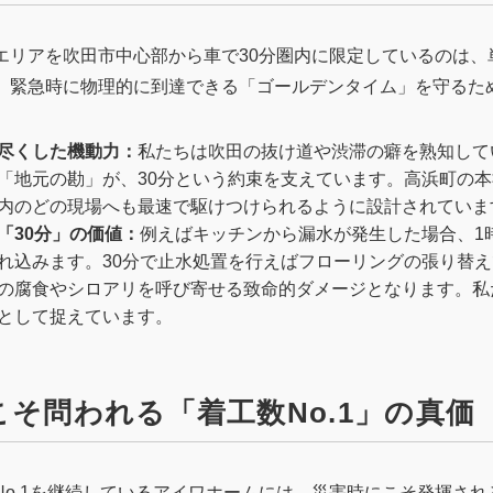
エリアを吹田市中心部から車で30分圏内に限定しているのは、
、緊急時に物理的に到達できる「ゴールデンタイム」を守るた
尽くした機動力：
私たちは吹田の抜け道や渋滞の癖を熟知して
「地元の勘」が、30分という約束を支えています。高浜町の
内のどの現場へも最速で駆けつけられるように設計されていま
「30分」の価値：
例えばキッチンから漏水が発生した場合、1
れ込みます。30分で止水処置を行えばフローリングの張り替え
の腐食やシロアリを呼び寄せる致命的ダメージとなります。私
として捉えています。
時こそ問われる「着工数No.1」の真価
No.1を継続しているアイワホームには、災害時にこそ発揮さ