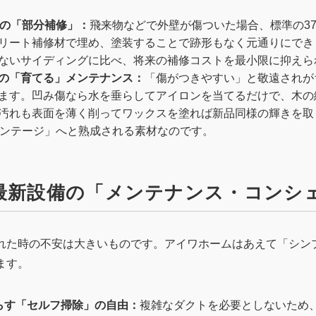
ドの「部分補修」：
飛来物などで外壁が傷ついた場合、標準の37
リート補修材で埋め、塗装することで跡形もなく元通りにでき
ないサイディングに比べ、将来の補修コストを最小限に抑えら
の「育てる」メンテナンス：
「傷がつきやすい」と敬遠されが
ます。凹み傷なら水を垂らしてアイロンを当てるだけで、木の
汚れも表面を薄く削ってワックスを塗れば新品同様の輝きを取
ィンテージ」へと熟成される素材なのです。
や最新設備の「メンテナンス・コンシ
れた時の不安は大きいものです。アイワホームはあえて「シン
ます。
らす「セルフ掃除」の自由：
複雑なダクトを必要としないため