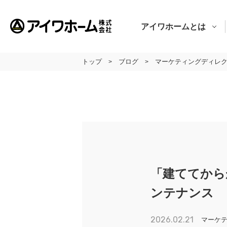
アイワホームとは
トップ
ブログ
マーケティングディレ
>
>
アイワホームとは
アイワホームの家づくり
建売・分譲地情報
吹田の厳選
アイワホームの実例紹介
「建ててから
アイワホームとお客様
ンテナンス
会社のこと
2026.02.21
マーケ