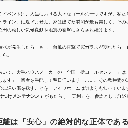
うイベントは、人生における大きなゴールの一つですが、私た
トライン」に過ぎません。家は建てた瞬間が最も美しく、その後
吹田の厳しい気候変動や地震の衝撃にさらされ続けます。
漏水が発生したら。もし、台風の直撃で窓ガラスが割れたら。
たら。
おいて、大手ハウスメーカーの「全国一括コールセンター」は
します」「業者を手配して明日伺います」……。その数時間の
心に深い傷を残すことを、アイワホームは誰よりも知っていま
駆けつけメンテナンス」
がもたらす「実利」を、参謀として詳述
的距離は「安心」の絶対的な正体であ