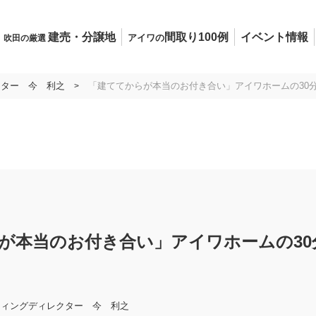
建売・分譲地
間取り100例
イベント情報
アイワの
吹田の厳選
クター 今 利之
「建ててからが本当のお付き合い」アイワホームの30
>
が本当のお付き合い」アイワホームの30
ティングディレクター 今 利之