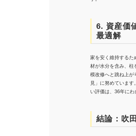
6. 資産
最適解
家を安く維持するた
材が水分を含み、柱
模改修へと跳ね上が
見」に努めています
い評価は、36年に
結論：吹