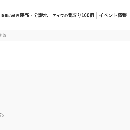
建売・分譲地
間取り100例
イベント情報
アイワの
吹田の厳選
抱負
記