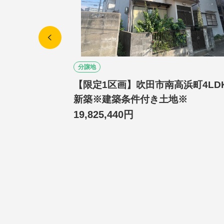
分譲地
ホーム施工
【限定1区画】吹田市南高浜町4LD
K中古戸建◆
新築※建築条件付き土地※
19,825,440円