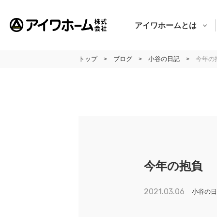
アイワホームとは
トップ
ブログ
小谷の日記
今年の
>
>
>
アイワホームとは
アイワホームの家づくり
建売・分譲地情報
吹田の厳選
アイワホームの実例紹介
今年の抱負
アイワホームとお客様
2021.03.06
小谷の日
会社のこと