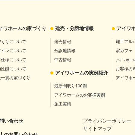
イワホームの家づくり
建売・分譲地情報
アイワ
づくりについて
建売情報
施工アル
ザインについて
分譲地情報
家カフェ
準仕様について
中古情報
アイワホー
物性能について
お客様の
アイワホームの実例紹介
社一貫の家づくり
アイワホ
最新間取り100例
アイワホームのお客様実例
施工実績
問い合わせ
プライバシーポリシー
サイトマップ
人のお問い合わせ