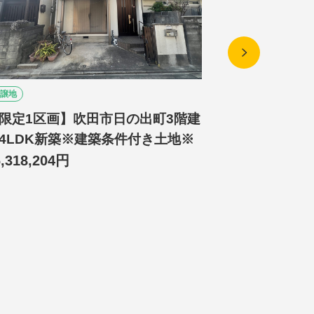
譲地
分譲地
限定1区画】吹田市日の出町3階建
【限定1区
4LDK新築※建築条件付き土地※
4LDK新築
6,318,204円
28,632,00