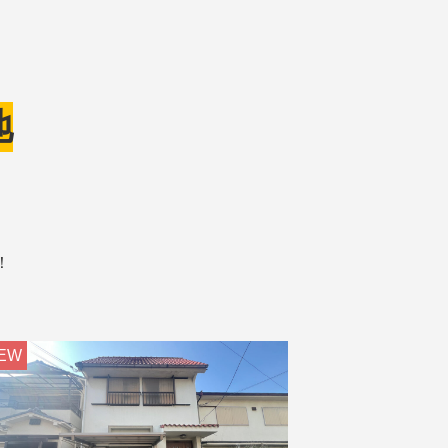
地
！
EW
NEW