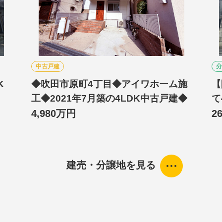
中古戸建
分
K
◆吹田市原町4丁目◆アイワホーム施
【
工◆2021年7月築の4LDK中古戸建◆
て
4,980万円
2
建売・分譲地を見る