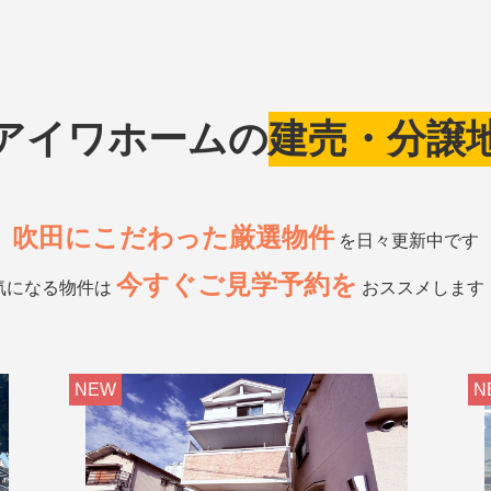
アイワホームの
建売・分譲
吹田にこだわった厳選物件
を
日々更新中です
今すぐご見学予約を
気になる物件は
おススメします
NEW
N