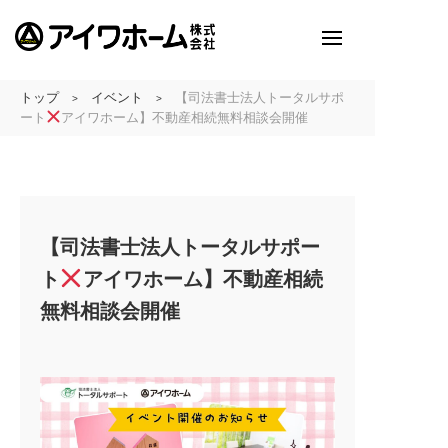
トップ
イベント
【司法書士法人トータルサポ
>
>
アイワホームとは
ート
アイワホーム】不動産相続無料相談会開催
アイワホームの家づくり
建売・分譲地情報
吹田の厳選
【司法書士法人トータルサポー
ト
アイワホーム】不動産相続
アイワホームの実例紹介
無料相談会開催
アイワホームとお客様
会社のこと