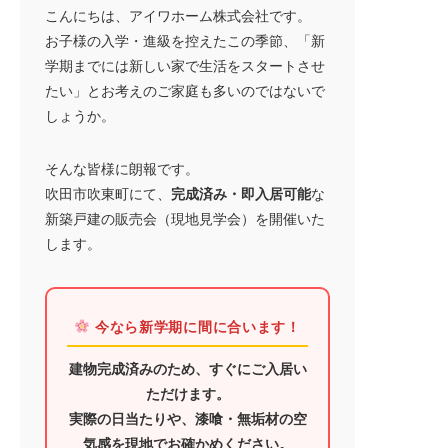
イベント情報
こんにちは、アイワホーム株式会社です。
お子様の入学・進級を控えたこの季節、「新
お知らせ情報
学期までには新しい家で生活をスタートさせ
たい」とお考えのご家庭も多いのではないで
しょうか。
オーナーの皆様
そんな皆様に朗報です。
吹田市吹東町にて、
完成済み・即入居可能
な
新築戸建の販売会（現地見学会）を開催いた
問い合わせ
します。
今なら新学期に間に合います！
ご来店予約はこちら
建物完成済みのため、すぐにご入居い
ただけます。
実際の日当たりや、漆喰・無垢材の空
オンライン面談はこちら
気感を現地でお確かめください。