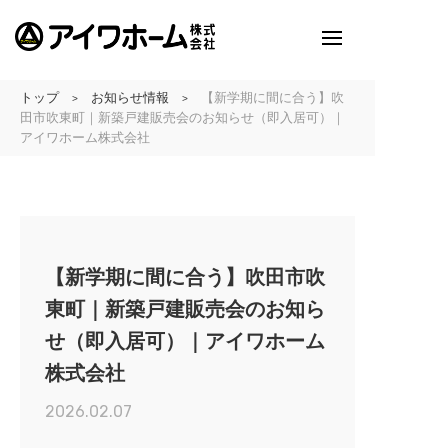
トップ
お知らせ情報
【新学期に間に合う】吹
>
>
アイワホームとは
田市吹東町｜新築戸建販売会のお知らせ（即入居可）｜
アイワホーム株式会社
アイワホームの家づくり
建売・分譲地情報
吹田の厳選
【新学期に間に合う】吹田市吹
アイワホームの実例紹介
東町｜新築戸建販売会のお知ら
せ（即入居可）｜アイワホーム
アイワホームとお客様
株式会社
会社のこと
2026.02.07