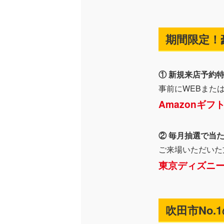
期間限定！
① 新規来店予約
事前にWEBまた
Amazonギフ
② 毎月抽選で当
ご来場いただいた
東京ディズニ
吹田市No