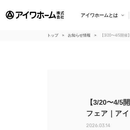
アイワホームとは
トップ
お知らせ情報
【3/20〜4/
>
>
アイワホームとは
アイワホームの家づくり
建売・分譲地情報
吹田の厳選
アイワホームの実例紹介
【3/20〜
アイワホームとお客様
フェア｜アイ
会社のこと
2026.03.14