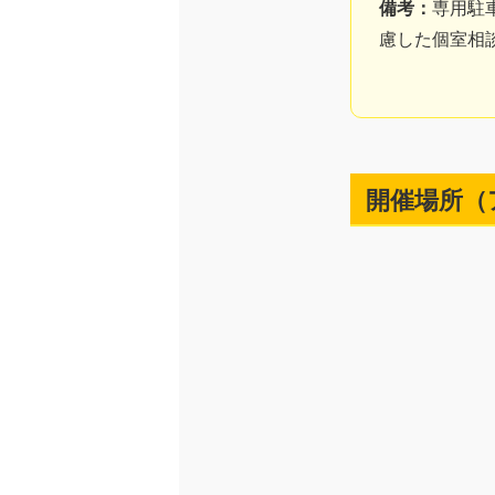
備考：
専用駐
慮した個室相
開催場所（