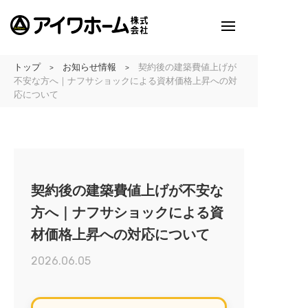
トップ
お知らせ情報
契約後の建築費値上げが
>
>
アイワホームとは
不安な方へ｜ナフサショックによる資材価格上昇への対
応について
アイワホームの家づくり
建売・分譲地情報
吹田の厳選
契約後の建築費値上げが不安な
アイワホームの実例紹介
方へ｜ナフサショックによる資
材価格上昇への対応について
アイワホームとお客様
2026.06.05
会社のこと