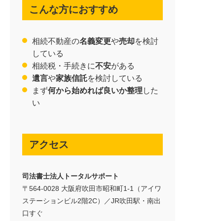
こんな方におすすめ
相続不動産の
名義変更
や
売却
を検討
している
相続税・手続きに
不安
がある
遺言
や
家族信託
を検討している
まず
何から始めれば良いか整理
した
い
アクセス
司法書士法人トータルサポート
〒564-0028 大阪府吹田市昭和町1-1（アイワ
ステーションビル2階2C）／JR吹田駅・南出
口すぐ