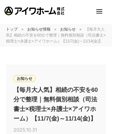
トップ
お知らせ情報
お知らせ
【毎月大人
>
>
>
アイワホームとは
気】相続の不安を60分で整理｜無料個別相談（司法書士×
税理士×弁護士×アイワホーム）【11/7(金)～11/14(金)】
アイワホームの家づくり
建売・分譲地情報
吹田の厳選
お知らせ
アイワホームの実例紹介
【毎月大人気】相続の不安を60
分で整理｜無料個別相談（司法
アイワホームとお客様
書士×税理士×弁護士×アイワホ
ーム）【11/7(金)～11/14(金)】
会社のこと
2025.10.31