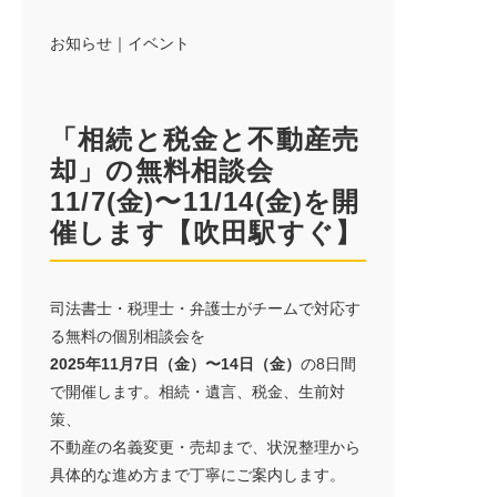
イベント情報
お知らせ｜イベント
お知らせ情報
「相続と税金と不動産売
オーナーの皆様
却」の無料相談会
11/7(金)〜11/14(金)を開
催します【吹田駅すぐ】
問い合わせ
司法書士・税理士・弁護士がチームで対応す
る無料の個別相談会を
2025年11月7日（金）〜14日（金）
の8日間
ご来店予約はこちら
で開催します。相続・遺言、税金、生前対
策、
不動産の名義変更・売却まで、状況整理から
具体的な進め方まで丁寧にご案内します。
オンライン面談はこちら