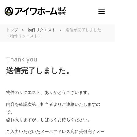
トップ
物件リクエスト
送信が完了しました
>
>
アイワホームとは
（物件リクエスト）
アイワホームの家づくり
Thank you
送信完了しました。
建売・分譲地情報
吹田の厳選
アイワホームの実例紹介
物件のリクエスト、ありがとうございます。
アイワホームとお客様
内容を確認次第、担当者よりご連絡いたしますの
で、
恐れ入りますが、しばらくお待ちください。
会社のこと
ご入力いただいたメールアドレス宛に受付完了メー