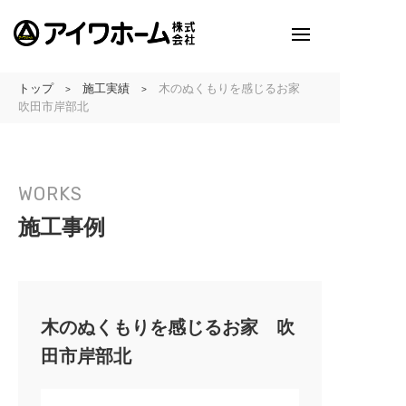
トップ
施工実績
木のぬくもりを感じるお家
>
>
アイワホームとは
吹田市岸部北
アイワホームの家づくり
WORKS
建売・分譲地情報
吹田の厳選
施工事例
アイワホームの実例紹介
アイワホームとお客様
木のぬくもりを感じるお家 吹
田市岸部北
会社のこと