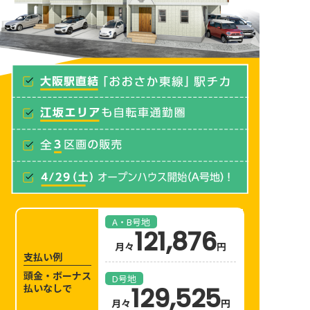
イベント情報
お知らせ情報
オーナーの皆様
問い合わせ
A・B号地
121,876
ご来店予約はこちら
月々
円
支払い例
頭金・ボーナス
D号地
払いなしで
129,525
オンライン面談はこちら
月々
円